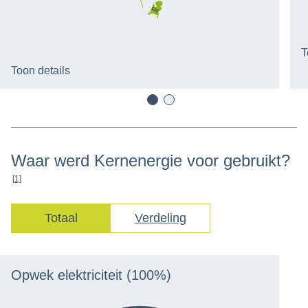
Winning
100.0% -
37 PJ
T
Toon details
Waar werd Kernenergie voor
gebruikt?
[1]
Totaal
Verdeling
Opwek elektriciteit
(100%)