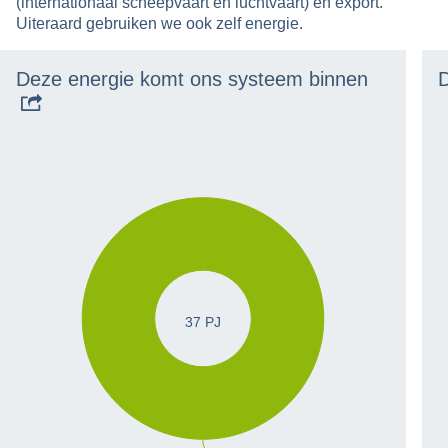
(internationaal scheepvaart en luchtvaart) en export.
Uiteraard gebruiken we ook zelf energie.
Deze energie komt ons systeem binnen
D
37 PJ