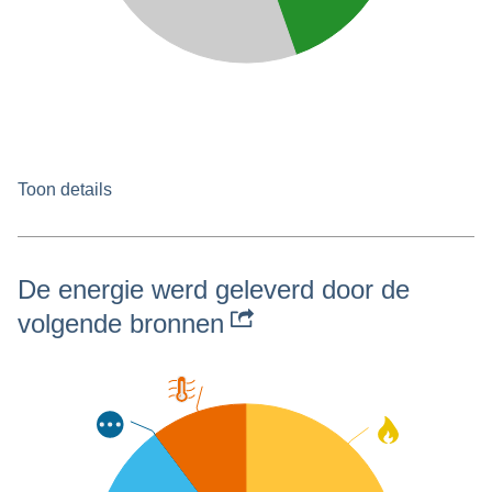
Toon details
De energie werd geleverd door de
volgende bronnen
Restwarmte
10.3% -
95 PJ
Overig
Aardgas
0.0% -
0 PJ
23.6% -
218 PJ