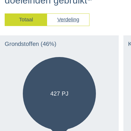
doeleinden
gebruikt
Totaal
Verdeling
Grondstoffen
(46%)
K
427 PJ